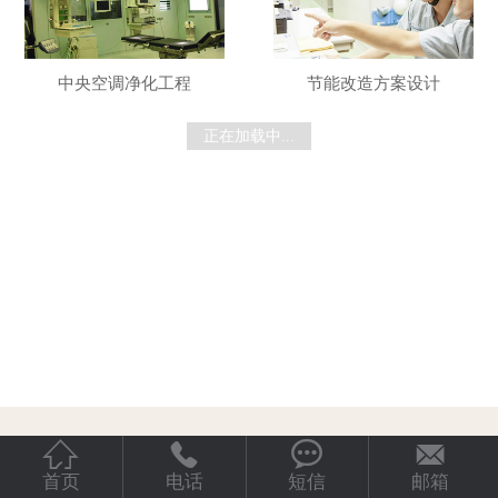
中央空调净化工程
节能改造方案设计
正在加载中...




首页
电话
短信
邮箱