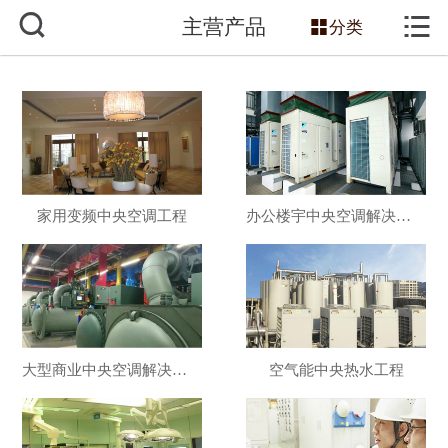



主营产品
网站首页

分类
关于我们
服务项目
主营产品
家用变频中央空调工程
办公楼宇中央空调解决方案
新闻动态
工程案例
技术知识
大型商业中央空调解决方案
空气能中央热水工程
销售网络
联系我们