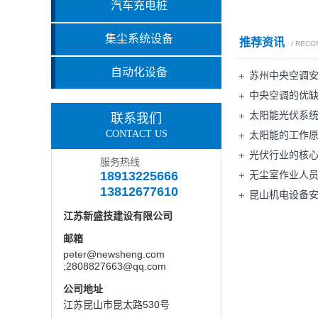
汽车充电桩
集尘系统设备
推荐资讯
/ REC
自动化设备
苏州中央空调
中央空调的优
太阳能光伏系
联系我们
CONTACT US
太阳能的工作
光伏行业的核
服务热线
18913225666
无尘室作业人
13812677610
昆山机电设备
江苏新盛技建设有限公司
邮箱
peter@newsheng.com
;2808827663@qq.com
公司地址
江苏昆山市昆太路530号