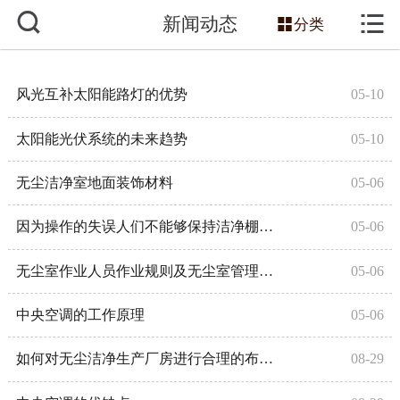



新闻动态
网站首页

分类
关于我们
风光互补太阳能路灯的优势
05-10
服务项目
太阳能光伏系统的未来趋势
05-10
主营产品
无尘洁净室地面装饰材料
05-06
新闻动态
因为操作的失误人们不能够保持洁净棚的清洁
05-06
工程案例
无尘室作业人员作业规则及无尘室管理规则
05-06
技术知识
中央空调的工作原理
05-06
销售网络
如何对无尘洁净生产厂房进行合理的布局？
08-29
联系我们